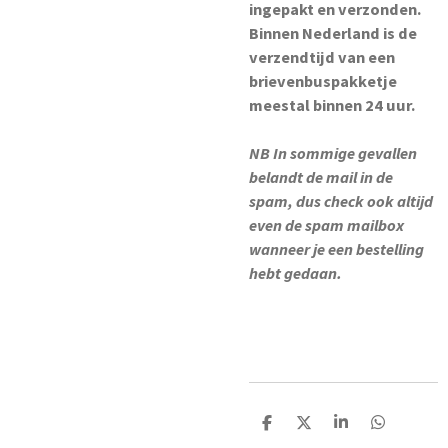
ingepakt en verzonden.
Binnen Nederland is de
verzendtijd van een
brievenbuspakketje
meestal binnen 24 uur.
NB In sommige gevallen
belandt de mail in de
spam, dus check ook altijd
even de spam mailbox
wanneer je een bestelling
hebt gedaan.
D
D
S
D
e
e
h
e