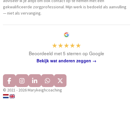
adviseer ik je altijd om ook contact op te nemen met een
gekwalificeerde zorgprofessional.
Mijn werk is bedoeld als aanvulling
— niet als vervanging.
★★★★★
Beoordeeld met 5 sterren op Google
Bekijk wat anderen zeggen →
F
I
L
W
X
a
n
i
h
© 2021 - 2026 Marykeighcoaching
c
s
n
a
e
t
k
t
b
a
e
s
o
g
d
A
o
r
I
p
k
a
n
p
m