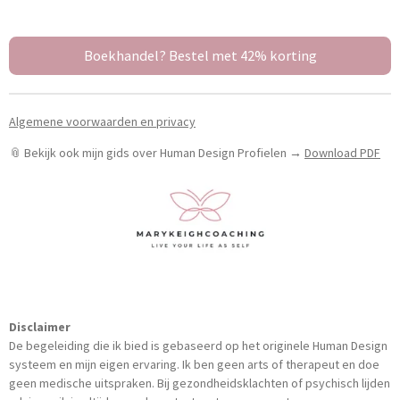
l
e
a
l
e
l
r
e
n
e
n
Boekhandel? Bestel met 42% korting
Algemene voorwaarden en privacy
📎 Bekijk ook mijn gids over Human Design Profielen →
Download PDF
Disclaimer
De begeleiding die ik bied is gebaseerd op het originele Human Design
systeem en mijn eigen ervaring.
Ik ben geen arts of therapeut en doe
geen medische uitspraken.
Bij gezondheidsklachten of psychisch lijden