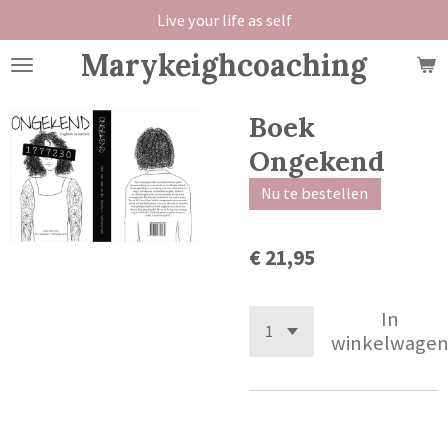
Live your life as self
Ga
direct
Marykeighcoaching
naar
de
hoofdinhoud
Boek
Ongekend
Nu te bestellen
€ 21,95
In
winkelwage